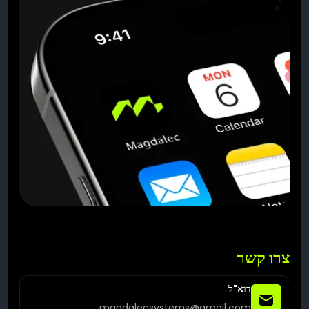
צרו קשר
דוא"ל
magdalecsystems@gmail.com